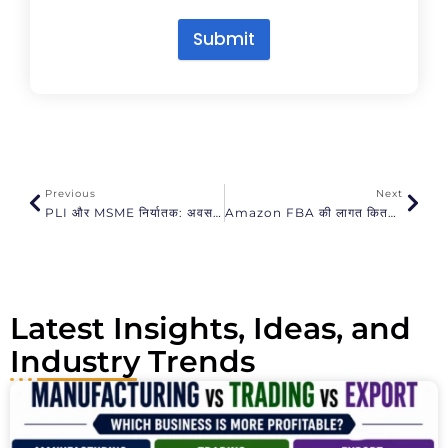
Submit
A
l
t
e
r
n
a
Previous
Next
t
PLI और MSME निर्यातक: अवसर, चुनौतियाँ और सफलता के लिए सुझाव
Amazon FBA की लागत कितनी होती है?
i
v
e
:
Latest Insights, Ideas, and
Industry Trends