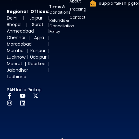
About
support@shipglob
Terms &
Tracking
Regional Offices:
Conditions
Contact
Delhi | Jaipur |
Refunds &
Bhopal | Surat |
Cancellation
Ahmedabad |
Policy
Chennai | Agra |
Moradabad |
Mumbai | Kanpur |
Lucknow | Udaipur |
Meerut | Roorkee |
Jalandhar |
Ludhiana
PAN India Pickup